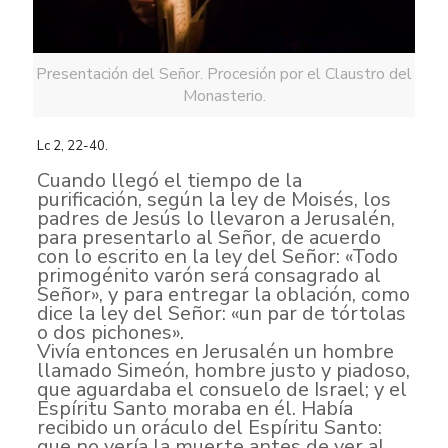
Presentación del Señor. Procesión por el Claustro del
Monasterio.
Lc 2, 22-40.
Cuando llegó el tiempo de la
purificación, según la ley de Moisés, los
padres de Jesús lo llevaron a Jerusalén,
para presentarlo al Señor, de acuerdo
con lo escrito en la ley del Señor: «Todo
primogénito varón será consagrado al
Señor», y para entregar la oblación, como
dice la ley del Señor: «un par de tórtolas
o dos pichones».
Vivía entonces en Jerusalén un hombre
llamado Simeón, hombre justo y piadoso,
que aguardaba el consuelo de Israel; y el
Espíritu Santo moraba en él. Había
recibido un oráculo del Espíritu Santo:
que no vería la muerte antes de ver al