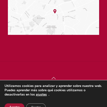
Utilizamos cookies para analizar y aprender sobre nuestra web.
© sjdigital 2022 |
Política de privacidad
|
Aviso legal
|
Puedes aprender más sobre qué cookies utilizamos o
Política de cookies
desactivarlas en los
ajustes
.
Dona