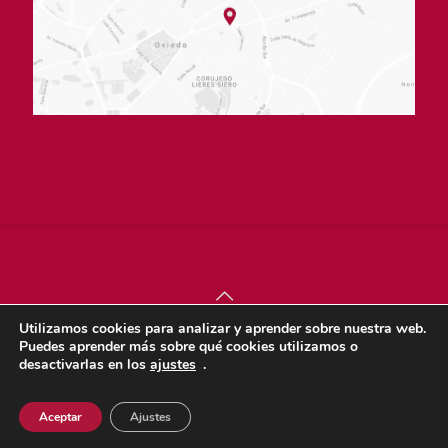
Utilizamos cookies para analizar y aprender sobre nuestra web.
© sjdigital 2022 |
Política de privacidad
|
Aviso legal
|
Puedes aprender más sobre qué cookies utilizamos o
Política de cookies
desactivarlas en los
ajustes
.
Dona
Aceptar
Ajustes