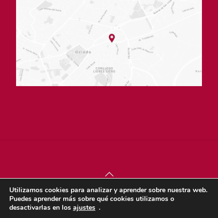
Utilizamos cookies para analizar y aprender sobre nuestra web.
© sjdigital 2022 |
Política de privacidad
|
Aviso legal
|
Puedes aprender más sobre qué cookies utilizamos o
Política de cookies
desactivarlas en los
ajustes
.