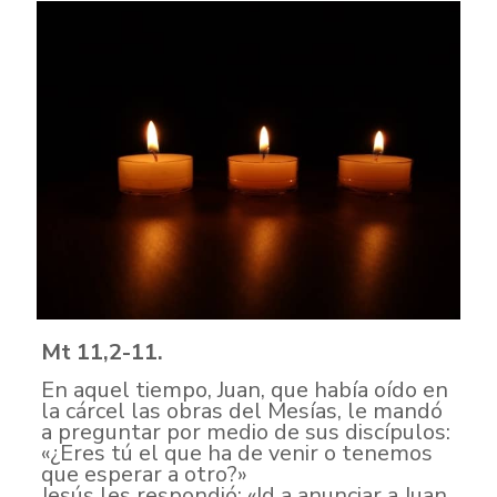
Mt 11,2-11.
En aquel tiempo, Juan, que había oído en
la cárcel las obras del Mesías, le mandó
a preguntar por medio de sus discípulos:
«¿Eres tú el que ha de venir o tenemos
que esperar a otro?»
Jesús les respondió: «Id a anunciar a Juan