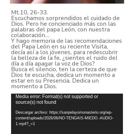
Mt.10, 26-33.
Escuchamos sorprendidos el cuidado de
Dios. Pero he concienciado más con las
palabras del papa León, con nuestra
colaboración…
Y hago memoria de las recomendaciones
del Papa León en su reciente Visita,
decía así a los jóvenes, para redescubrir
la belleza de la fe, ¿sientes el ruido del
día a día apagar la voz de Dios?
Busca el silencio, ten la certeza de que
Dios te escucha, dedica un momento a
estar en su Presencia. Dedica un
momento a Dios.
Reproductor
Media error: Format(s) not supported or
de
source(s) not found
vídeo
Descargar archivo: https://sanpelayomonasterio.org/wp-
content/uploads/2026/06/NO-TENGAIS-MIEDO.-AUDIO-
1.mp4?_=1