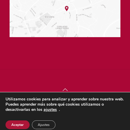
Utilizamos cookies para analizar y aprender sobre nuestra web.
© sjdigital 2022 |
Política de privacidad
|
Aviso legal
|
Puedes aprender más sobre qué cookies utilizamos o
Política de cookies
desactivarlas en los
ajustes
.
Dona
Aceptar
Ajustes