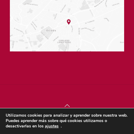
Utilizamos cookies para analizar y aprender sobre nuestra web.
© sjdigital 2022 |
Política de privacidad
|
Aviso legal
|
Puedes aprender más sobre qué cookies utilizamos o
Política de cookies
desactivarlas en los
ajustes
.