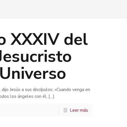
 XXXIV del
 Jesucristo
 Universo
dijo Jesús a sus discípulos: «Cuando venga en
todos los ángeles con él,
[…]
Leer más