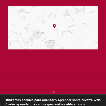
Utilizamos cookies para analizar y aprender sobre nuestra web.
© sjdigital 2022 |
Política de privacidad
|
Aviso legal
|
Puedes aprender más sobre qué cookies utilizamos o