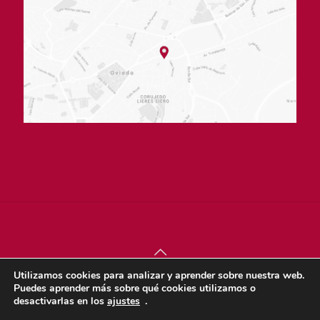
Utilizamos cookies para analizar y aprender sobre nuestra web.
© sjdigital 2022 |
Política de privacidad
|
Aviso legal
|
Puedes aprender más sobre qué cookies utilizamos o
Política de cookies
desactivarlas en los
ajustes
.