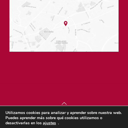
Utilizamos cookies para analizar y aprender sobre nuestra web.
© sjdigital 2022 |
Política de privacidad
|
Aviso legal
|
Puedes aprender más sobre qué cookies utilizamos o
Política de cookies
desactivarlas en los
ajustes
.