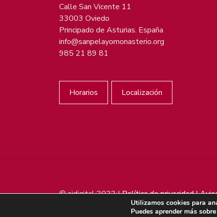
Calle San Vicente 11
33003 Oviedo
Principado de Asturias. España
info@sanpelayomonasterio.org
985 21 89 81
Horarios
Localización
© sjdigital 2022 |
Política de privacidad
|
Avis
Utilizamos cookies para ana
Puedes aprender más sobre 