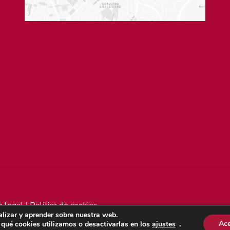
o legal
|
Política de cookies
lizar y aprender sobre nuestra web.
Ace
qué cookies utilizamos o desactivarlas en los
ajustes
.