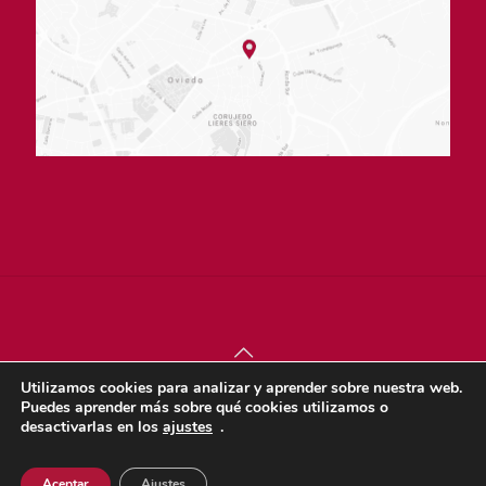
Utilizamos cookies para analizar y aprender sobre nuestra web.
© sjdigital 2022 |
Política de privacidad
|
Aviso legal
|
Puedes aprender más sobre qué cookies utilizamos o
Política de cookies
desactivarlas en los
ajustes
.
Dona
Aceptar
Ajustes