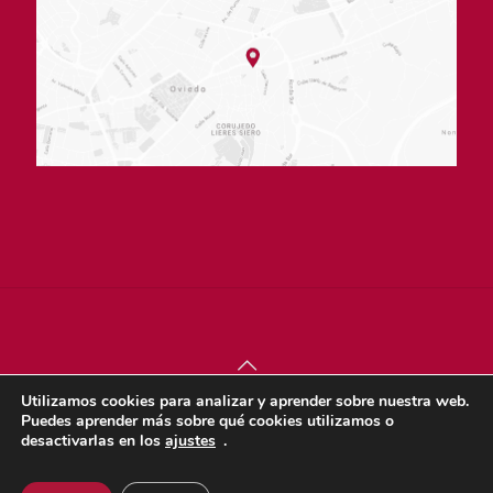
Utilizamos cookies para analizar y aprender sobre nuestra web.
© sjdigital 2022 |
Política de privacidad
|
Aviso legal
|
Puedes aprender más sobre qué cookies utilizamos o
Política de cookies
desactivarlas en los
ajustes
.
Dona