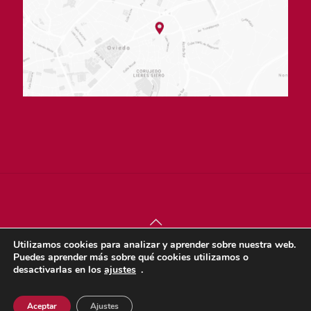
Utilizamos cookies para analizar y aprender sobre nuestra web.
© sjdigital 2022 |
Política de privacidad
|
Aviso legal
|
Puedes aprender más sobre qué cookies utilizamos o
Política de cookies
desactivarlas en los
ajustes
.
Dona
Aceptar
Ajustes