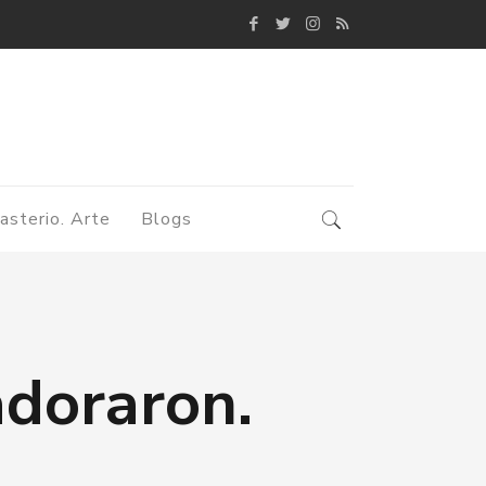
asterio. Arte
Blogs
adoraron.