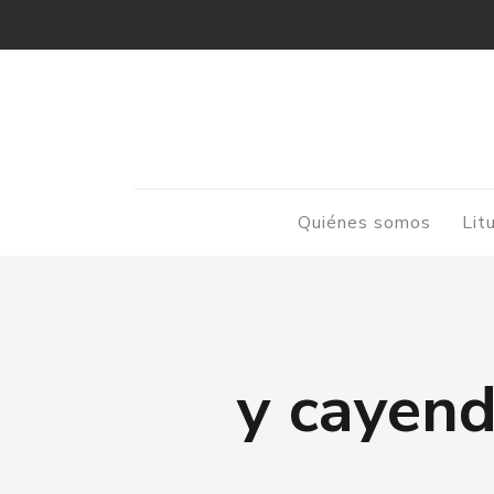
Quiénes somos
Lit
y cayend