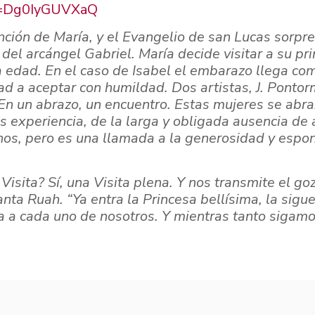
v=Dg0IyGUVXaQ
nción de María, y el Evangelio de san Lucas
sorpre
o del
arcángel Gabriel. María decide visitar a su pr
 edad. En el caso de Isabel el embarazo llega co
ad a aceptar con humildad.
Dos artistas, J. Pontor
En un abrazo, un encuentro. Estas mujeres se abra
 experiencia, de la larga y obligada ausencia de 
os, pero es una llamada a la generosidad y
espon
 Visita?
Sí, una Visita plena. Y nos transmite el g
Santa Ruah.
“Ya entra la Princesa bellísima, la sig
 a cada uno de nosotros.
Y mientras tanto sigam