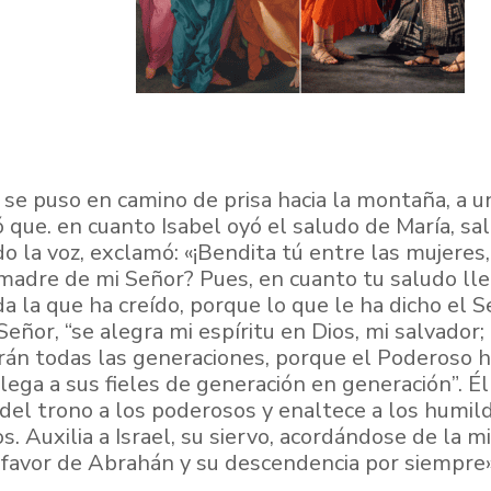
 se puso en camino de prisa hacia la montaña, a u
 que. en cuanto Isabel oyó el saludo de María, salt
o la voz, exclamó: «¡Bendita tú entre las mujeres, 
madre de mi Señor? Pues, en cuanto tu saludo lleg
a la que ha creído, porque lo que le ha dicho el Se
eñor, “se alegra mi espíritu en Dios, mi salvador
arán todas las generaciones, porque el Poderoso 
lega a sus fieles de generación en generación”. É
a del trono a los poderosos y enaltece a los humi
os. Auxilia a Israel, su siervo, acordándose de la m
 favor de Abrahán y su descendencia por siempre»