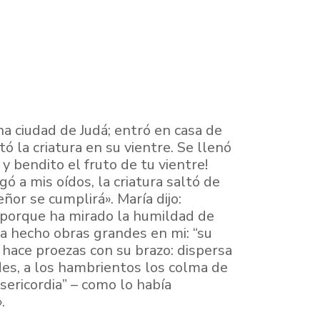
na ciudad de Judá; entró en casa de
ó la criatura en su vientre. Se llenó
y bendito el fruto de tu vientre!
ó a mis oídos, la criatura saltó de
ñor se cumplirá». María dijo:
; porque ha mirado la humildad de
ha hecho obras grandes en mi: “su
l hace proezas con su brazo: dispersa
ldes, a los hambrientos los colma de
isericordia” – como lo había
.