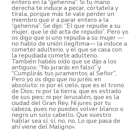
entero en la “gehenna”. Si tu mano
derecha te induce a pecar, córtatela y
tírala, porque más te vale perder un
miembro que ir a parar entero a la
“gehenna”. Se dijo: “El que repudie a su
mujer, que le dé acta de repudio”. Pero yo
os digo que si uno repudia a su mujer —
no hablo de unión ilegítima— la induce a
cometer adulterio, y el que se casa con
la repudiada comete adulterio.
También habéis oído que se dijo a los
antiguos: “No jurarás en falso” y
“Cumplirás tus juramentos al Señor”.
Pero yo os digo que no juréis en
absoluto: ni por el cielo, que es el trono
de Dios; ni por la tierra, que es estrado
de sus pies; ni por Jerusalén, que es la
ciudad del Gran Rey. Ni jures por tu
cabeza, pues no puedes volver blanco o
negro un solo cabello. Que vuestro
hablar sea sí, sí, no, no. Lo que pasa de
ahí viene del Maligno».