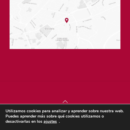
Utilizamos cookies para analizar y aprender sobre nuestra web.
© sjdigital 2022 |
Política de privacidad
|
Aviso legal
|
Puedes aprender más sobre qué cookies utilizamos o
Política de cookies
desactivarlas en los
ajustes
.