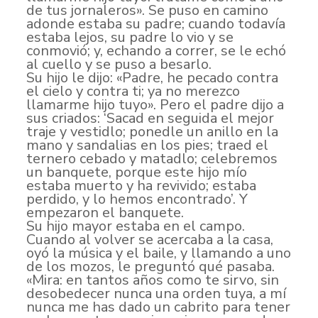
de tus jornaleros». Se puso en camino
adonde estaba su padre; cuando todavía
estaba lejos, su padre lo vio y se
conmovió; y, echando a correr, se le echó
al cuello y se puso a besarlo.
Su hijo le dijo: «Padre, he pecado contra
el cielo y contra ti; ya no merezco
llamarme hijo tuyo». Pero el padre dijo a
sus criados: ‘Sacad en seguida el mejor
traje y vestidlo; ponedle un anillo en la
mano y sandalias en los pies; traed el
ternero cebado y matadlo; celebremos
un banquete, porque este hijo mío
estaba muerto y ha revivido; estaba
perdido, y lo hemos encontrado’. Y
empezaron el banquete.
Su hijo mayor estaba en el campo.
Cuando al volver se acercaba a la casa,
oyó la música y el baile, y llamando a uno
de los mozos, le preguntó qué pasaba.
«Mira: en tantos años como te sirvo, sin
desobedecer nunca una orden tuya, a mí
nunca me has dado un cabrito para tener