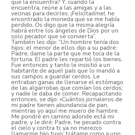
que la encuentra? Y, cuando la
encuentra, reúne a las amigas y a las
vecinas para decirles: ¡Felicitadme!, he
encontrado la moneda que se me había
perdido. Os digo que la misma alegría
habrá entre los ángeles de Dios por un
solo pecador que se convierta”.
También les dijo: “Un hombre tenía dos
hijos; el menor de ellos dijo a su padre:
Padre, dame la parte que me toca de la
fortuna. El padre les repartió los bienes.
Fue entonces y tanto le insistió a un
habitante de aquel país que lo mandó a
sus campos a guardar cerdos. Le
entraban ganas de llenarse el estómago
de las algarrobas que comían los cerdos;
y nadie le daba de comer. Recapacitando
entonces, se dijo: «Cuántos jornaleros de
mi padre tienen abundancia de pan,
mientras yo aquí me muero de hambre.
Me pondré en camino adonde está mi
padre, y le diré: Padre, he pecado contra
el cielo y contra ti; ya no merezco
llamarme hijo tuyo: trátame como a uno