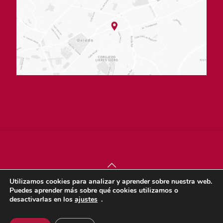
Utilizamos cookies para analizar y aprender sobre nuestra web.
© sjdigital 2022 |
Política de privacidad
|
Aviso legal
|
Puedes aprender más sobre qué cookies utilizamos o
Política de cookies
desactivarlas en los
ajustes
.
Dona