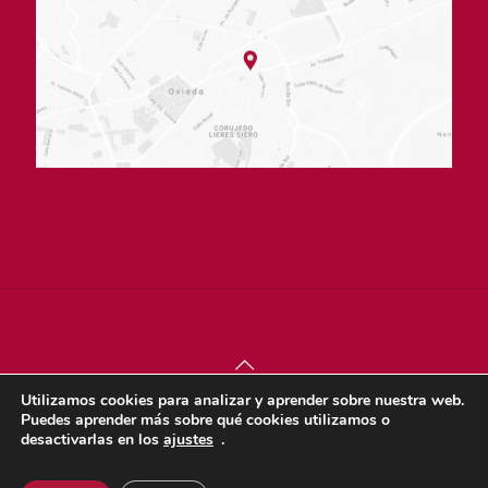
Utilizamos cookies para analizar y aprender sobre nuestra web.
© sjdigital 2022 |
Política de privacidad
|
Aviso legal
|
Puedes aprender más sobre qué cookies utilizamos o
Política de cookies
desactivarlas en los
ajustes
.
Dona