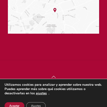
Utilizamos cookies para analizar y aprender sobre nuestra web.
© sjdigital 2022 |
Política de privacidad
|
Aviso legal
|
Puedes aprender más sobre qué cookies utilizamos o
Política de cookies
desactivarlas en los
ajustes
.
Dona
Aceptar
Ajustes