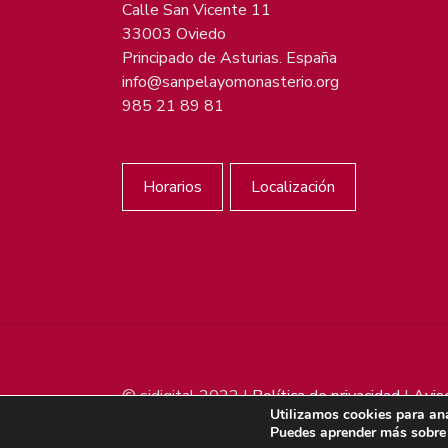
Calle San Vicente 11
33003 Oviedo
Principado de Asturias. España
info@sanpelayomonasterio.org
985 21 89 81
Horarios
Localización
© sjdigital 2022 |
Política de privacidad
|
Avis
Utilizamos cookies para ana
Puedes aprender más sobre 