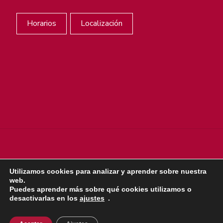
Horarios
Localización
Utilizamos cookies para analizar y aprender sobre nuestra
web.
© sjdigital 2022 |
Política de privacidad
|
Aviso legal
|
Puedes aprender más sobre qué cookies utilizamos o
Política de cookies
desactivarlas en los
ajustes
.
Dona