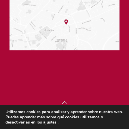
Utilizamos cookies para analizar y aprender sobre nuestra web.
© sjdigital 2022 |
Política de privacidad
|
Aviso legal
|
Puedes aprender más sobre qué cookies utilizamos o
Política de cookies
desactivarlas en los
ajustes
.