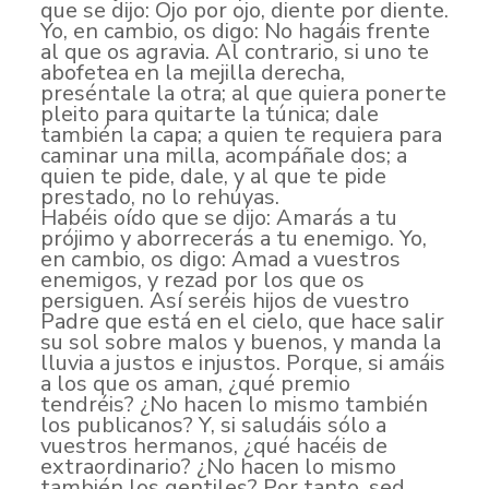
que se dijo: Ojo por ojo, diente por diente.
Yo, en cambio, os digo: No hagáis frente
al que os agravia. Al contrario, si uno te
abofetea en la mejilla derecha,
preséntale la otra; al que quiera ponerte
pleito para quitarte la túnica; dale
también la capa; a quien te requiera para
caminar una milla, acompáñale dos; a
quien te pide, dale, y al que te pide
prestado, no lo rehúyas.
Habéis oído que se dijo: Amarás a tu
prójimo y aborrecerás a tu enemigo. Yo,
en cambio, os digo: Amad a vuestros
enemigos, y rezad por los que os
persiguen. Así seréis hijos de vuestro
Padre que está en el cielo, que hace salir
su sol sobre malos y buenos, y manda la
lluvia a justos e injustos. Porque, si amáis
a los que os aman, ¿qué premio
tendréis? ¿No hacen lo mismo también
los publicanos? Y, si saludáis sólo a
vuestros hermanos, ¿qué hacéis de
extraordinario? ¿No hacen lo mismo
también los gentiles? Por tanto, sed