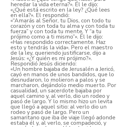
heredar la vida eterna?». Él le dijo:
«¿Qué está escrito en la ley? ¿Qué lees
en ella?». El respondió:
«“Amarás al Señor, tu Dios, con todo tu
corazón y con toda tu alma y con toda tu
fuerza” y con toda tu mente. Y “a tu
prójimo como a ti mismo”». Él le dijo:
«Has respondido correctamente. Haz
esto y tendrás la vida». Pero el maestro
de la ley, queriendo justificarse, dijo a
Jesús: «¿Y quién es mi prójimo?».
Respondió Jesús diciendo:
«Un hombre bajaba de Jerusalén a Jericó,
cayó en manos de unos bandidos, que lo
desnudaron, lo molieron a palos y se
marcharon, dejándolo medio muerto. Por
casualidad, un sacerdote bajaba por
aquel camino y, al verlo, dio un rodeo y
pasó de largo. Y lo mismo hizo un levita
que llegó a aquel sitio: al verlo dio un
rodeo y pasó de largo. Pero un
samaritano que iba de viaje llegó adonde
estaba él y, al verlo, se compadeció, y