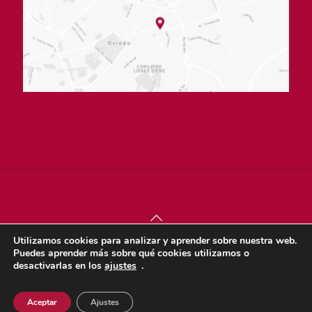
Utilizamos cookies para analizar y aprender sobre nuestra web.
© sjdigital 2022 |
Política de privacidad
|
Aviso legal
|
Puedes aprender más sobre qué cookies utilizamos o
Política de cookies
desactivarlas en los
ajustes
.
Dona
Aceptar
Ajustes