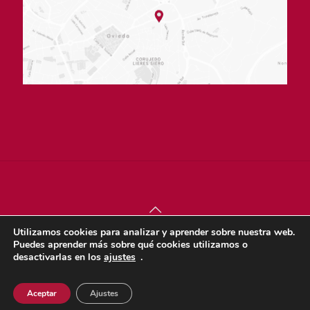
Utilizamos cookies para analizar y aprender sobre nuestra web.
© sjdigital 2022 |
Política de privacidad
|
Aviso legal
|
Puedes aprender más sobre qué cookies utilizamos o
Política de cookies
desactivarlas en los
ajustes
.
Dona
Aceptar
Ajustes