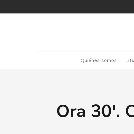
Quiénes somos
Lit
Ora 30′. 