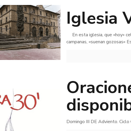
Iglesia 
En esta iglesia, que «hoy» cel
campanas, «suenan gozosas» Es 
Oracion
disponi
Domingo III DE Adviento. Ciclo