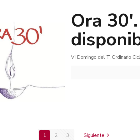
Ora 30′
disponib
VI Domingo del T. Ordinario Ci
1
2
3
Siguiente