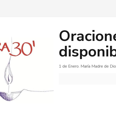
Oracion
disponi
1 de Enero. María Madre de Dio