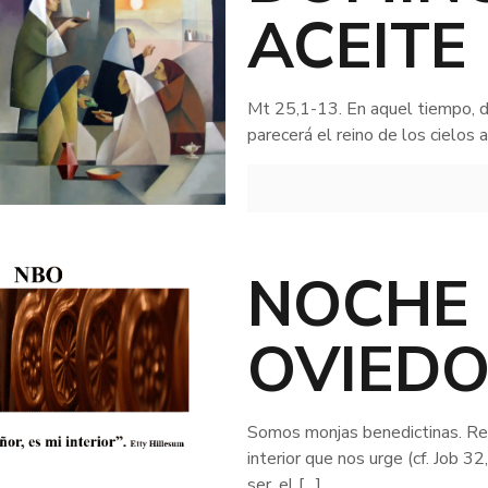
ACEITE
Mt 25,1-13. En aquel tiempo, di
parecerá el reino de los cielos
NOCHE
OVIED
Somos monjas benedictinas. Re
interior que nos urge (cf. Job 
ser, el
[…]