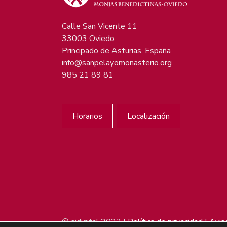
Calle San Vicente 11
33003 Oviedo
Principado de Asturias. España
info@sanpelayomonasterio.org
985 21 89 81
Horarios
Localización
© sjdigital 2022 |
Política de privacidad
|
Avis