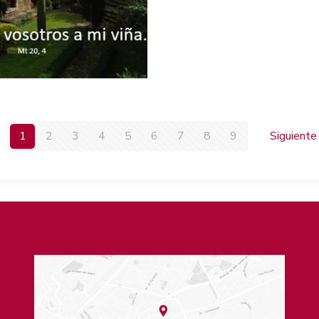
1
2
3
4
5
6
7
8
9
Siguiente