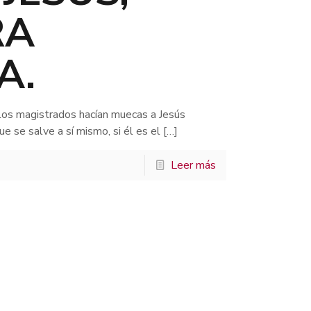
RA
A.
los magistrados hacían muecas a Jesús
ue se salve a sí mismo, si él es el
[…]
Leer más