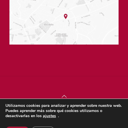
Utilizamos cookies para analizar y aprender sobre nuestra web.
© sjdigital 2022 |
Política de privacidad
|
Aviso legal
|
Puedes aprender más sobre qué cookies utilizamos o
Política de cookies
desactivarlas en los
ajustes
.