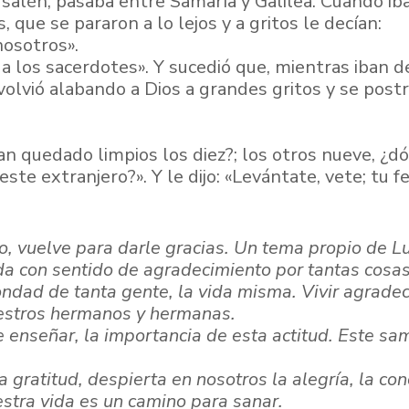
salén, pasaba entre Samaría y Galilea. Cuando iba 
que se pararon a lo lejos y a gritos le decían:
nosotros».
os a los sacerdotes». Y sucedió que, mientras iban
volvió alabando a Dios a grandes gritos y se postr
 han quedado limpios los diez?; los otros nueve, ¿
este extranjero?». Y le dijo: «Levántate, vete; tu f
lo, vuelve para darle gracias. Un tema propio de L
ida con sentido de
agradecimiento por tantas cosas
ndad de tanta gente, la vida misma. Vivir agrade
uestros hermanos y hermanas.
e enseñar, la importancia de esta actitud. Este sa
 gratitud, despierta en nosotros la alegría, la co
stra vida es un camino para sanar.