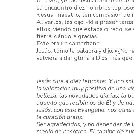
Una vez, yendo Jesús camino de Jeru
su encuentro diez hombres leprosos, 
«Jesús, maestro, ten compasión de 
Al verlos, les dijo: «Id a presentar
ellos, viendo que estaba curado, se 
tierra, dándole gracias.
Este era un samaritano.
Jesús, tomó la palabra y dijo: «¿No
volviera a dar gloria a Dios más que 
Jesús cura a diez leprosos. Y uno so
la valoración muy positiva de una v
belleza, las novedades diarias, la
bo
aquello
que recibimos de Él y de n
Jesús, con este Evangelio, nos quier
la curación gratis.
Ser agradecidos, y no depender de la
medio de nosotros. El camino de nue