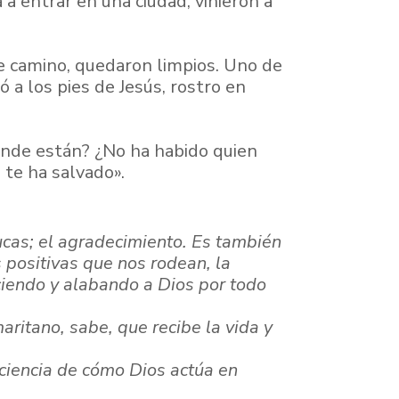
a entrar en una ciudad, vinieron a
 de camino, quedaron limpios. Uno de
ó a los pies de Jesús, rostro en
dónde están? ¿No ha habido quien
e te ha salvado».
ucas; el
agradecimiento. Es también
 positivas que nos rodean, la
ciendo y alabando a Dios por todo
maritano,
sabe, que recibe la vida y
nciencia
de cómo Dios actúa en