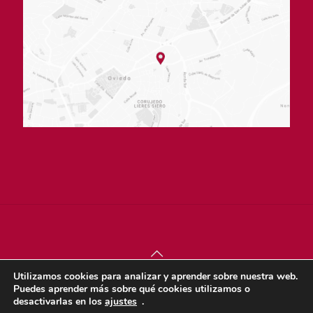
Utilizamos cookies para analizar y aprender sobre nuestra web.
© sjdigital 2022 |
Política de privacidad
|
Aviso legal
|
Puedes aprender más sobre qué cookies utilizamos o
Política de cookies
desactivarlas en los
ajustes
.