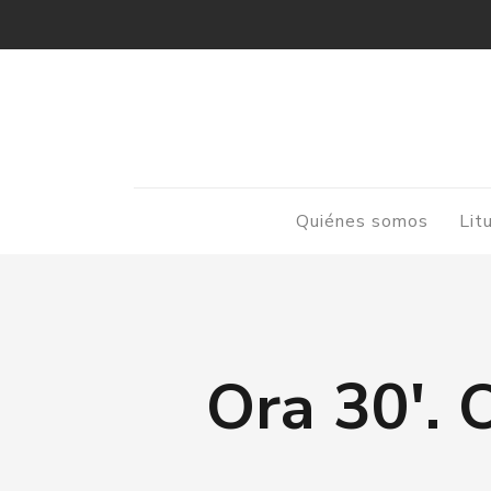
Quiénes somos
Lit
Ora 30′. 