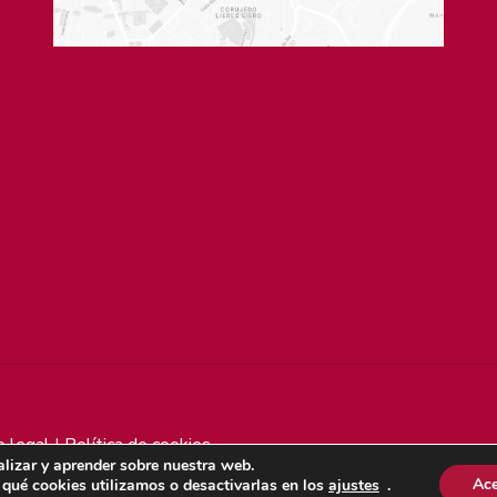
o legal
|
Política de cookies
lizar y aprender sobre nuestra web.
Ace
qué cookies utilizamos o desactivarlas en los
ajustes
.