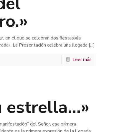
del
ro.»
, en el que se celebran dos fiestas:«la
rada». La Presentación celebra una llegada
[…]
Leer más
u estrella…»
manifestación” del Señor, esa primera
riente es la primera expresión de la llegada