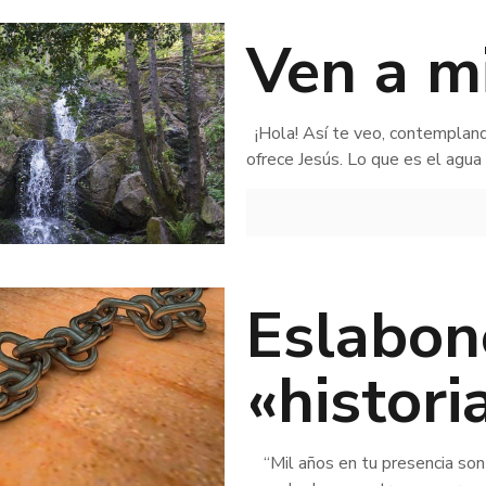
Ven a m
¡Hola! Así te veo, contempland
ofrece Jesús. Lo que es el agua 
Eslabon
«histori
“Mil años en tu presencia son