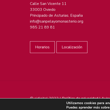
Calle San Vicente 11
33003 Oviedo
Principado de Asturias. España
info@sanpelayomonasterio.org
985 21 89 81
Horarios
Localización
© sjdigital 2022 |
Política de privacidad
|
Avis
Utilizamos cookies para ana
Puedes aprender más sobre 