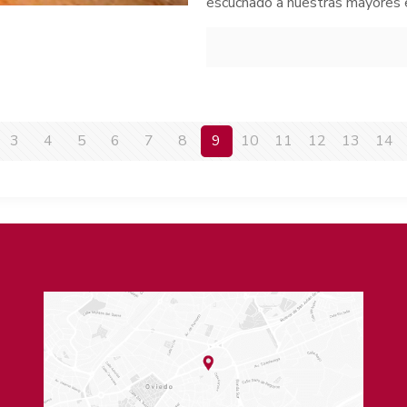
escuchado a nuestras mayores e
3
4
5
6
7
8
9
10
11
12
13
14