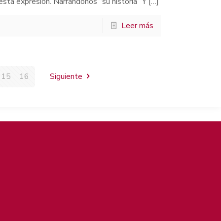
sta expresión. Narrándonos “su historia” Y
[…]
Leer más
15
16
Siguiente