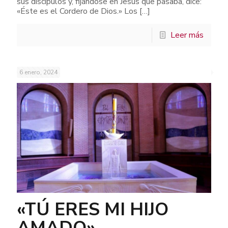
sus discípulos y, fijándose en Jesús que pasaba, dice:
«Éste es el Cordero de Dios.» Los
[…]
Leer más
6 enero, 2024
«TÚ ERES MI HIJO
AMADO»