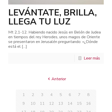
LEVÁNTATE, BRILLA,
LLEGA TU LUZ
Mt 2,1-12. Habiendo nacido Jesús en Belén de Judea
en tiempos del rey Herodes, unos magos de Oriente
se presentaron en Jerusalén preguntando: «¿Dónde
está el
[…]
Leer más
Anterior
1
2
3
4
5
6
7
8
9
10
11
12
13
14
15
16