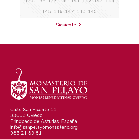
137
138
139
140
141
142
143
144
145
146
147
148
149
Siguiente
Calle San Vicente 11
33003 Oviedo
Principado de Asturias. España
info@sanpelayomonasterio.org
985 21 89 81