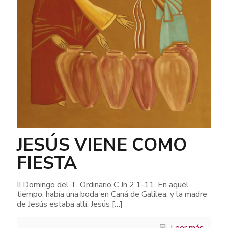
JESÚS VIENE COMO
FIESTA
II Domingo del T. Ordinario C Jn 2,1-11. En aquel
tiempo, había una boda en Caná de Galilea, y la madre
de Jesús estaba allí. Jesús
[…]