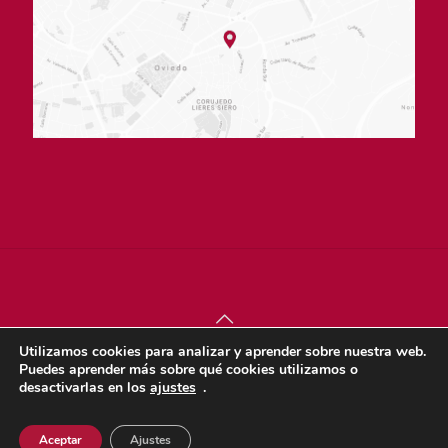
Utilizamos cookies para analizar y aprender sobre nuestra web.
© sjdigital 2022 |
Política de privacidad
|
Aviso legal
|
Puedes aprender más sobre qué cookies utilizamos o
Política de cookies
desactivarlas en los
ajustes
.
Dona
Aceptar
Ajustes