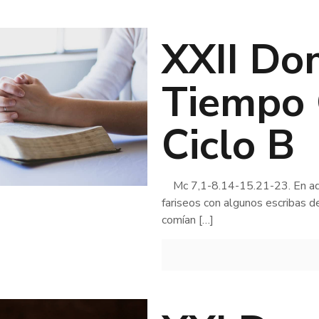
XXII Do
Tiempo 
Ciclo B
Mc 7,1-8.14-15.21-23. En aque
fariseos con algunos escribas de
comían
[…]