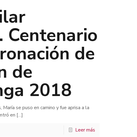
ilar
. Centenario
oronación de
n de
nga 2018
 María se puso en camino y fue aprisa a la
entró en
[…]
Leer más