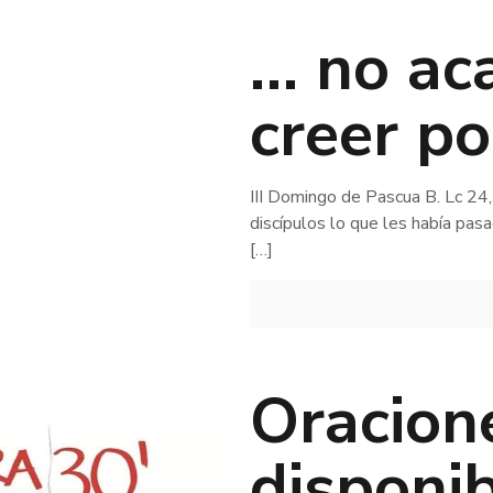
… no ac
creer po
III Domingo de Pascua B. Lc 24
discípulos lo que les había pas
[…]
Oracion
disponi