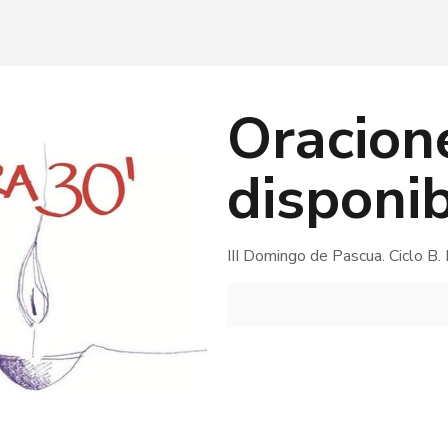
Oracion
disponi
III Domingo de Pascua. Ciclo B