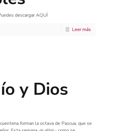
. Puedes descargar AQUÍ
Leer más
ío y Dios
incuentena forman la octava de Pascua, que se
ñor. Esta semana -in albis,- como se