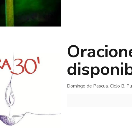
Oracion
disponi
Domingo de Pascua. Ciclo B. P