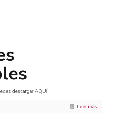
es
bles
uedes descargar AQUÍ
Leer más