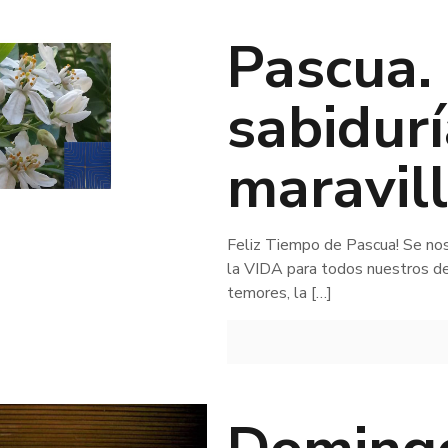
Pascua.
sabidurí
maravil
Feliz Tiempo de Pascua! Se nos
la VIDA para todos nuestros 
temores, la
[…]