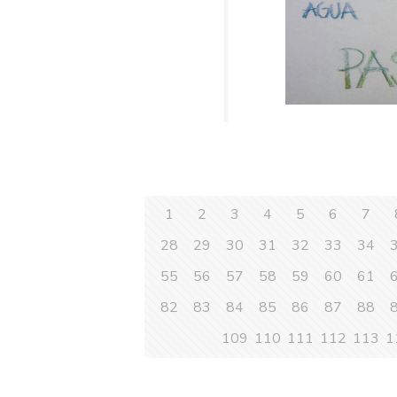
1
2
3
4
5
6
7
28
29
30
31
32
33
34
55
56
57
58
59
60
61
82
83
84
85
86
87
88
109
110
111
112
113
1