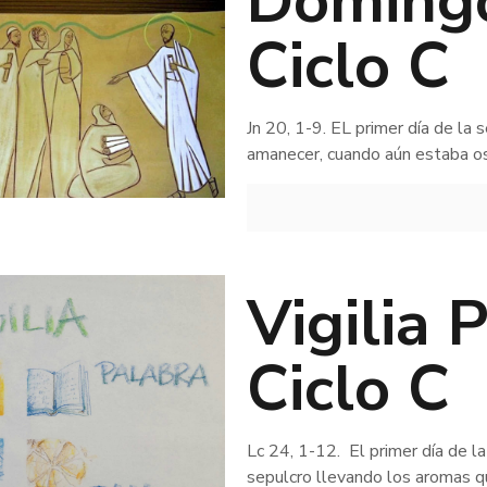
Domingo
Ciclo C
Jn 20, 1-9. EL primer día de la
amanecer, cuando aún estaba osc
Vigilia 
Ciclo C
Lc 24, 1-12. El primer día de l
sepulcro llevando los aromas qu