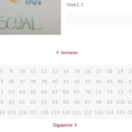
losa
[…]
Anterior
8
9
10
11
12
13
14
15
16
17
18
19
2
35
36
37
38
39
40
41
42
43
44
45
46
4
62
63
64
65
66
67
68
69
70
71
72
73
7
89
90
91
92
93
94
95
96
97
98
99
100
1
14
115
116
117
118
119
120
121
122
123
124
125
1
Siguiente