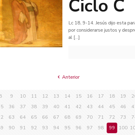
Ciclo C
Lc 18, 9-14. Jesús dijo esta pa
por considerarse justos y desp
al
[…]
Anterior
8
9
10
11
12
13
14
15
16
17
18
19
2
35
36
37
38
39
40
41
42
43
44
45
46
4
62
63
64
65
66
67
68
69
70
71
72
73
7
89
90
91
92
93
94
95
96
97
98
99
100
1