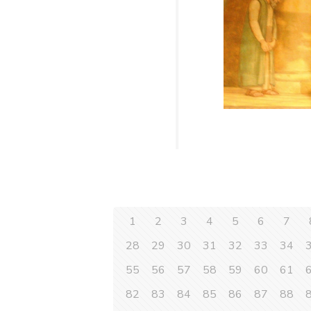
1
2
3
4
5
6
7
28
29
30
31
32
33
34
55
56
57
58
59
60
61
82
83
84
85
86
87
88