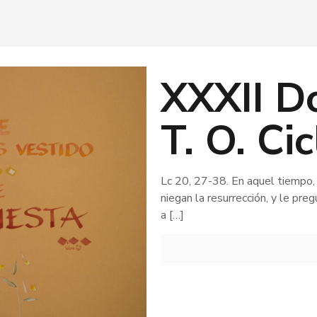
XXXII D
T. O. Ci
Lc 20, 27-38. En aquel tiempo,
niegan la resurrección, y le pre
a
[…]