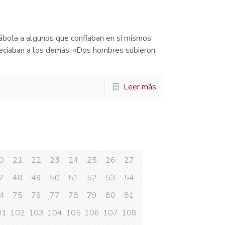
rábola a algunos que confiaban en sí mismos
reciaban a los demás: «Dos hombres subieron
Leer más
0
21
22
23
24
25
26
27
7
48
49
50
51
52
53
54
4
75
76
77
78
79
80
81
01
102
103
104
105
106
107
108