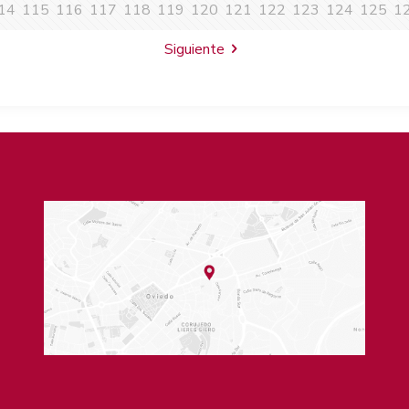
14
115
116
117
118
119
120
121
122
123
124
125
1
Siguiente