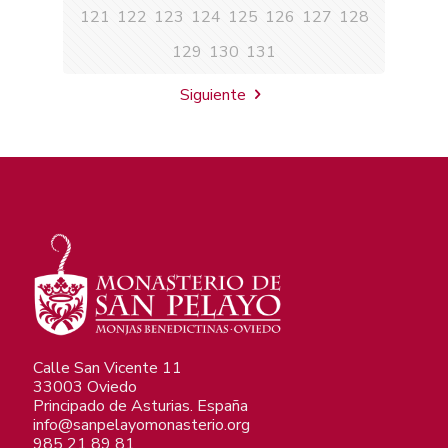
121
122
123
124
125
126
127
128
129
130
131
Siguiente
Calle San Vicente 11
33003 Oviedo
Principado de Asturias. España
info@sanpelayomonasterio.org
985 21 89 81