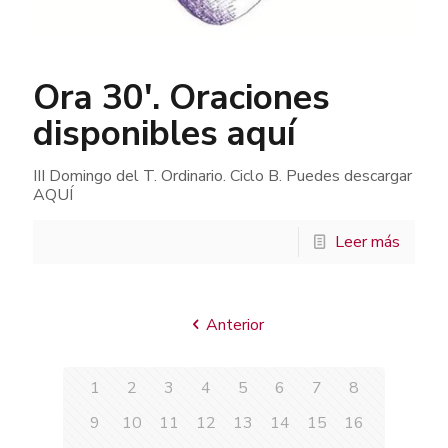
Ora 30′. Oraciones
disponibles aquí
III Domingo del T. Ordinario. Ciclo B. Puedes descargar
AQUÍ
Leer más
Anterior
1
2
3
4
5
6
7
8
9
10
11
12
13
14
15
16