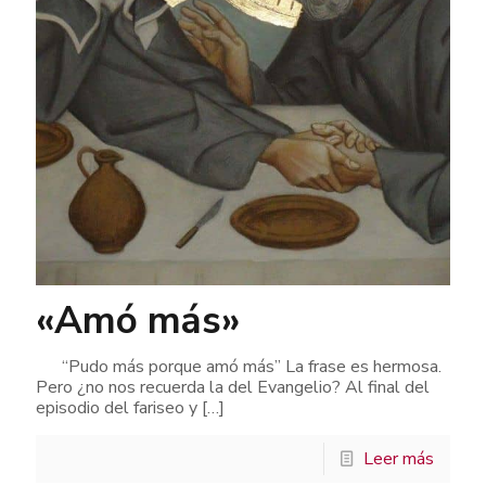
«Amó más»
“Pudo más porque amó más” La frase es hermosa.
Pero ¿no nos recuerda la del Evangelio? Al final del
episodio del fariseo y
[…]
Leer más