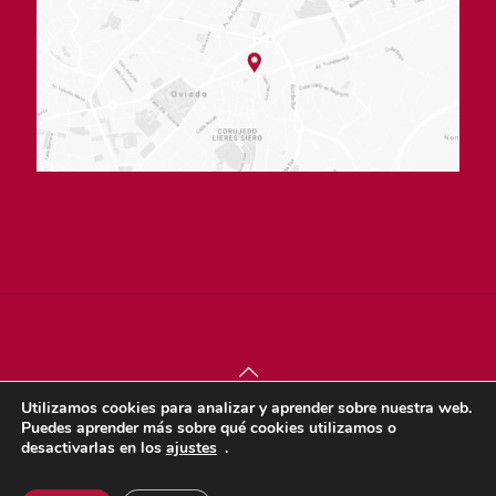
Utilizamos cookies para analizar y aprender sobre nuestra web.
© sjdigital 2022 |
Política de privacidad
|
Aviso legal
|
Puedes aprender más sobre qué cookies utilizamos o
Política de cookies
desactivarlas en los
ajustes
.